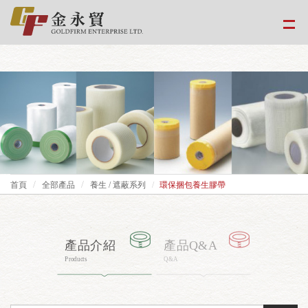
google-site-
verification=EvPoimA01gXxwXCpdefUUxzfHUTmBpMCMS46hwWJ2Xo
首頁
全部產品
養生 / 遮蔽系列
環保捆包養生膠帶
產品介紹
產品Q&A
Products
Q&A