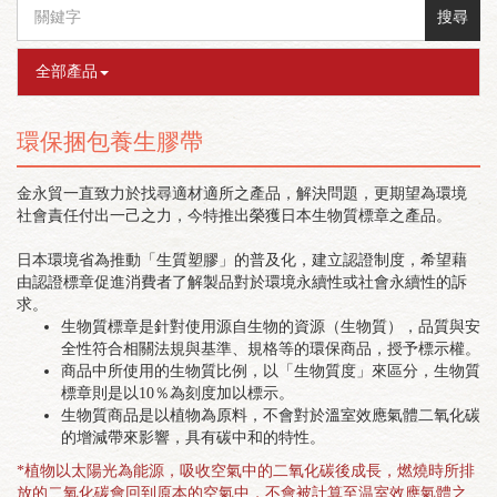
搜尋
全部產品
環保捆包養生膠帶
金永貿一直致力於找尋適材適所之產品，解決問題，更期望為環境
社會責任付出一己之力，今特推出榮獲日本生物質標章之產品。
日本環境省為推動「生質塑膠」的普及化，建立認證制度，希望藉
由認證標章促進消費者了解製品對於環境永續性或社會永續性的訴
求。
生物質標章是針對使用源自生物的資源（生物質），品質與安
全性符合相關法規與基準、規格等的環保商品，授予標示權。
商品中所使用的生物質比例，以「生物質度」來區分，生物質
標章則是以10％為刻度加以標示。
生物質商品是以植物為原料，不會對於溫室效應氣體二氧化碳
的增減帶來影響，具有碳中和的特性。
*植物以太陽光為能源
，
吸收空氣中的二氧化碳後成長
，
燃燒時所排
放的二氧化碳會回到原本的空氣中，
不會被計算至温室效應氣體之