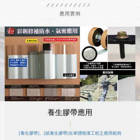
應用實例
養生膠帶應用
[養生膠帶]、[紙養生膠帶]在車體噴漆工程之應用範例