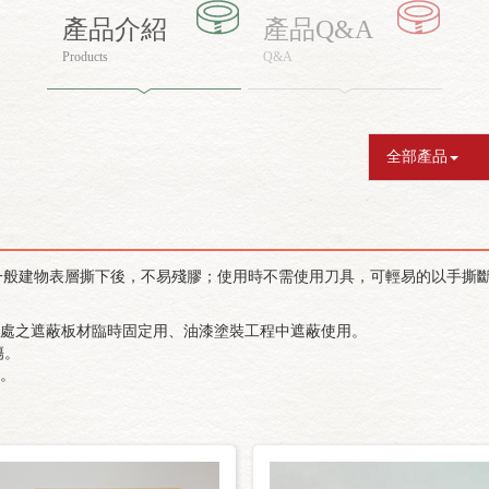
產品介紹
產品Q&A
Products
Q&A
全部產品
一般建物表層撕下後，不易殘膠；
使用時不需使用刀具，可輕易的以手撕斷
等處之遮蔽板材臨時固定用、油漆塗裝工程中遮蔽使用。
傷。
。