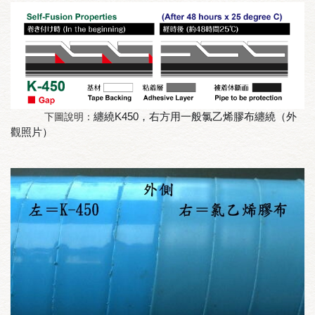
纏繞K450，右方用一般氯乙烯膠布纏繞
（外
下圖說明：
觀照片）