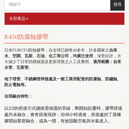
搜尋
全部產品
K450防腐蝕膠帶
日本FURUTO防蝕膠帶，在全球已銷售40多年，許多國家之
自來
水、空調、瓦斯、石油、化工等公司，均廣泛使用
，深受好評，大
大減少了日常防銹維護及更新管路之人工及費用。
適用範圍：自來
水管、瓦斯管、
地下埋管、不銹鋼管焊接處及一般工業用配管的防腐蝕、防鏽蝕、
防止電蝕等。
自我融合特性：
以1/
2的搭接方式纏繞需保護的管線，剛開始貼覆時，膠帶搭接
處
尚未融合，會有搭接痕跡；但48小時過後，搭接處的丁基
橡
膠開始緊密融合，成為一體，有效阻斷空氣與水氣進入。