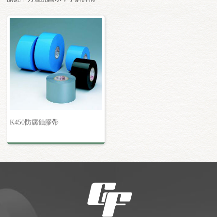
K450防腐蝕膠帶