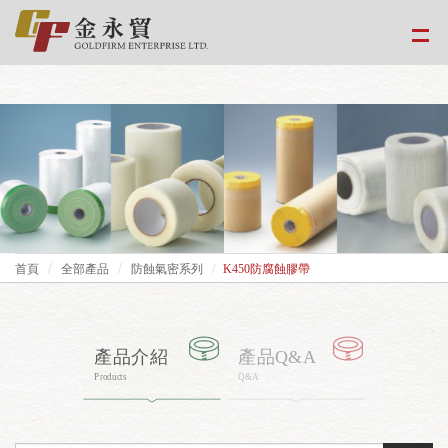
google-site-
verification=EvPoimA01gXxwXCpdefUUxzfHUTmBpMCMS46hwWJ2Xo
首頁
全部產品
防蝕氣密系列
K450防腐蝕膠帶
產品介紹
產品Q&A
Products
Q&A