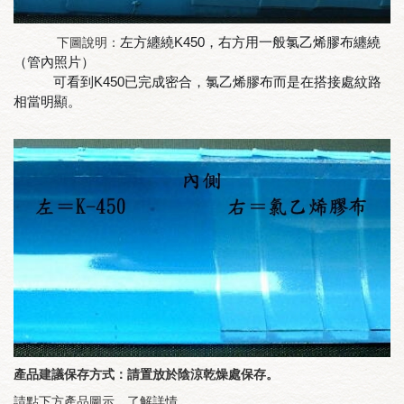
左方纏繞K450，右方用一般氯乙烯膠布纏繞
下圖說明：
（管內照片）
可看到K450已完成密合，氯乙烯膠布而是在搭接處紋路
相當明顯。
產品建議保存方式：請置放於陰涼乾燥處保存。
請點下方產品圖示，了解詳情