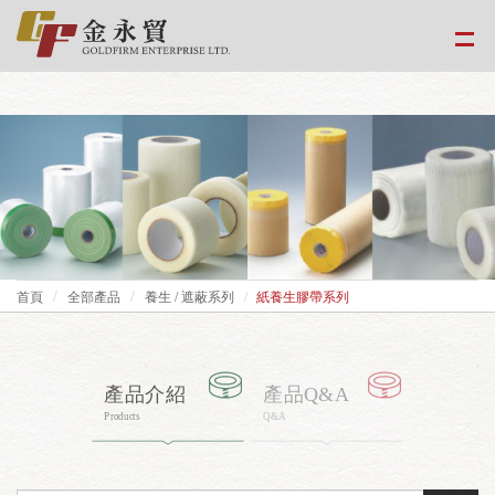
google-site-
verification=EvPoimA01gXxwXCpdefUUxzfHUTmBpMCMS46hwWJ2Xo
首頁
全部產品
養生 / 遮蔽系列
紙養生膠帶系列
產品介紹
產品Q&A
Products
Q&A