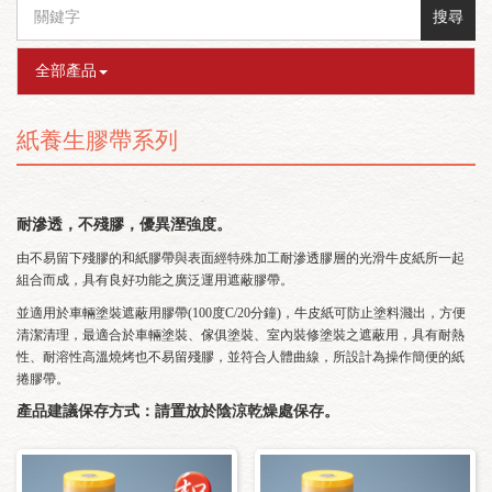
搜尋
全部產品
紙養生膠帶系列
耐滲透，不殘膠，優異溼強度。
由不易留下殘膠的和紙膠帶與表面經特殊加工耐滲透膠層的光滑牛皮紙所一起
組合而成，具有良好功能之廣泛運用遮蔽膠帶。
並適用於車輛塗裝遮蔽用膠帶(100度C/20分鐘)，牛皮紙可防止塗料濺出，方便
清潔清理，最適合於車輛塗裝、傢俱塗裝、室內裝修塗裝之遮蔽用，具有耐熱
性、耐溶性高溫燒烤也不易留殘膠，並符合人體曲線，所設計為操作簡便的紙
捲膠帶。
產品建議保存方式：請置放於陰涼乾燥處保存。